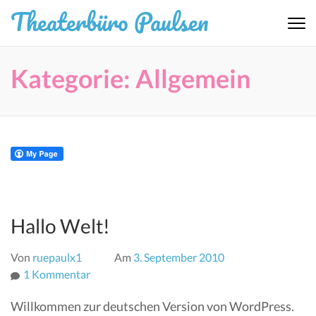
Zum
Theaterbüro Paulsen
Inhalt
springen
(Eingabetaste
Kategorie:
Allgemein
drücken)
Hallo Welt!
Von
ruepaulx1
Am
3. September 2010
zu
1 Kommentar
Hallo
Willkommen zur deutschen Version von WordPress.
Welt!