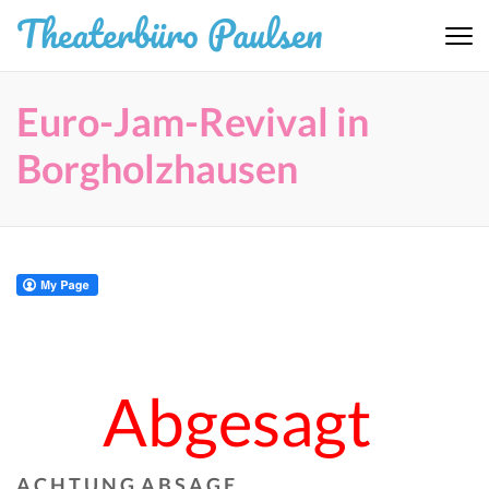
Zum
Theaterbüro Paulsen
Inhalt
springen
(Eingabetaste
Euro-Jam-Revival in
drücken)
Borgholzhausen
Abgesagt
A C H T U N G A B S A G E