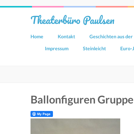
Zum
Inhalt
Theaterbüro Paulsen
springen
(Eingabetaste
drücken)
Home
Kontakt
Geschichten aus der 
Impressum
Steinleicht
Euro-
Ballonfiguren Gruppe