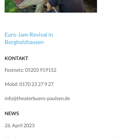
Beitragsnavigation
Euro-Jam-Revival in
Borgholzhausen
KONTAKT
Festnetz: 05203 919152
Mobil: 0170 23 27 9 27
info@theaterbuero-paulsen.de
NEWS
26. April 2023