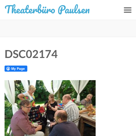
Zum
Theaterbüro Paulsen
Inhalt
springen
(Eingabetaste
drücken)
DSC02174