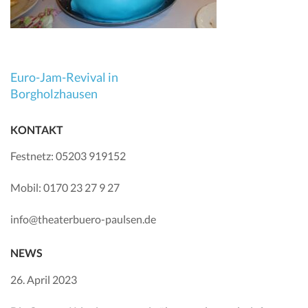
Beitragsnavigation
Euro-Jam-Revival in
Borgholzhausen
KONTAKT
Festnetz: 05203 919152
Mobil: 0170 23 27 9 27
info@theaterbuero-paulsen.de
NEWS
26. April 2023