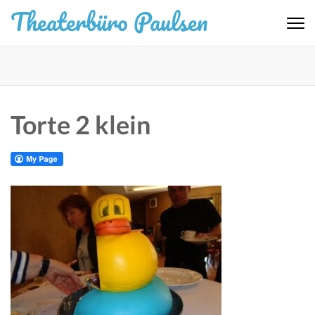
Zum
Theaterbüro Paulsen
Inhalt
springen
(Eingabetaste
drücken)
Torte 2 klein