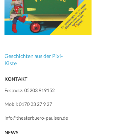
Beitragsnavigation
Geschichten aus der Pixi-
Kiste
KONTAKT
Festnetz: 05203 919152
Mobil: 0170 23 27 9 27
info@theaterbuero-paulsen.de
NEWS