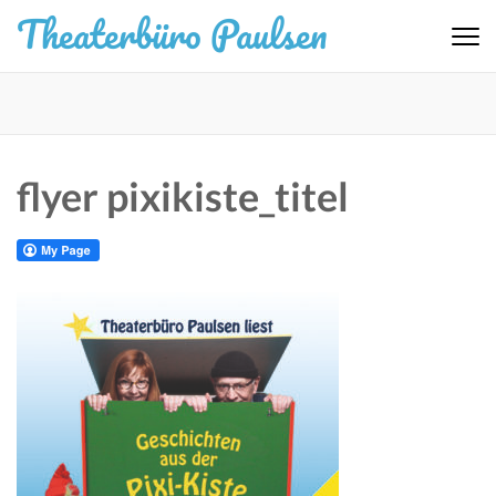
Zum
Theaterbüro Paulsen
Inhalt
springen
(Eingabetaste
drücken)
flyer pixikiste_titel