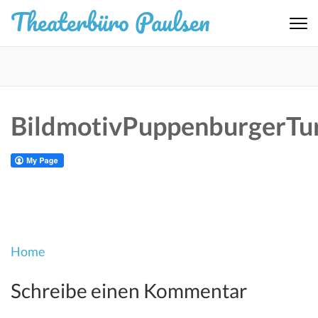
Zum
Theaterbüro Paulsen
Inhalt
springen
(Eingabetaste
drücken)
BildmotivPuppenburgerTu
Beitragsnavigation
Home
Schreibe einen Kommentar