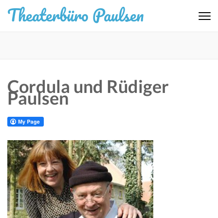
Zum
Theaterbüro Paulsen
Inhalt
springen
(Eingabetaste
drücken)
Cordula und Rüdiger
Paulsen