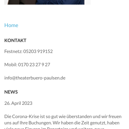
Beitragsnavigation
Home
KONTAKT
Festnetz: 05203 919152
Mobil: 0170 23 27 9 27
info@theaterbuero-paulsen.de
NEWS
26. April 2023
Die Corona-Krise ist so gut wie überstanden und wir freuen
uns auf Ihre Buchungen. Wir haben die Zeit genutzt, haben
viele neue Figuren im Repertoire und weitere, neue