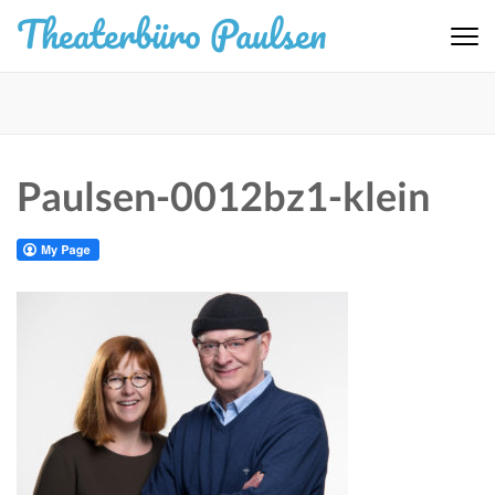
Zum
Theaterbüro Paulsen
Inhalt
springen
(Eingabetaste
drücken)
Paulsen-0012bz1-klein