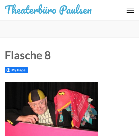
Zum
Theaterbüro Paulsen
Inhalt
springen
(Eingabetaste
drücken)
Flasche 8