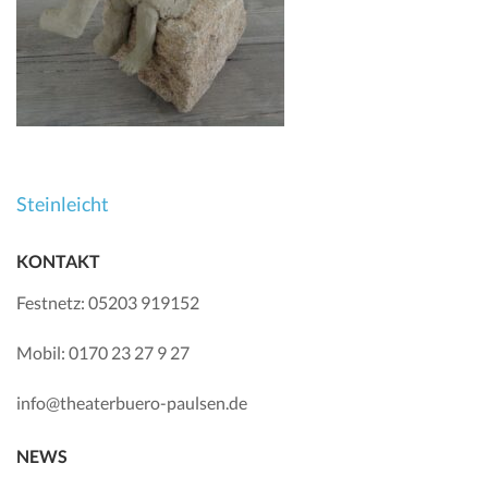
Beitragsnavigation
Steinleicht
KONTAKT
Festnetz: 05203 919152
Mobil: 0170 23 27 9 27
info@theaterbuero-paulsen.de
NEWS