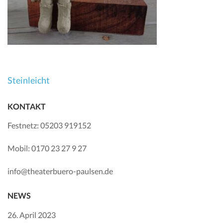
Beitragsnavigation
Steinleicht
KONTAKT
Festnetz: 05203 919152
Mobil: 0170 23 27 9 27
info@theaterbuero-paulsen.de
NEWS
26. April 2023